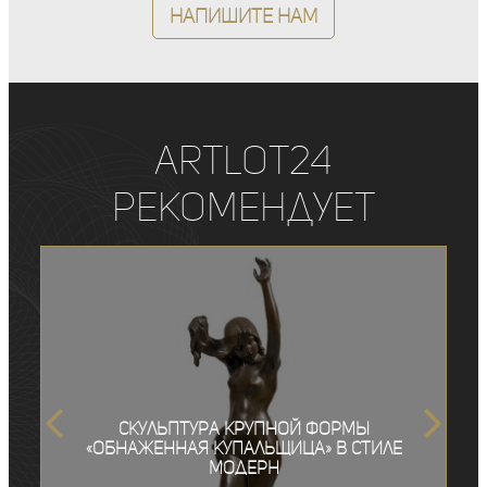
Напишите нам
ArtLot24
рекомендует
Скульптура крупной формы
«Обнаженная купальщица» в стиле
модерн