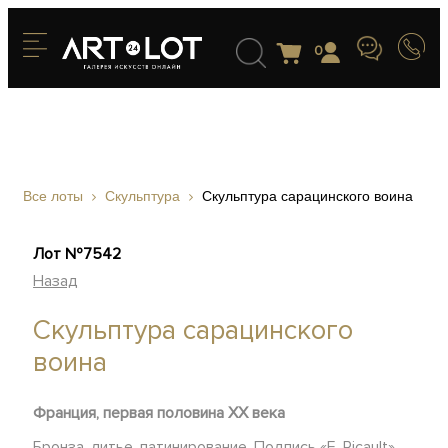
0
Все лоты
Скульптура
Скульптура сарацинского воина
Лот №7542
Назад
Скульптура сарацинского
воина
Франция, первая половина XX века
Бронза, литье, патинирование. Подпись «E. Picault»