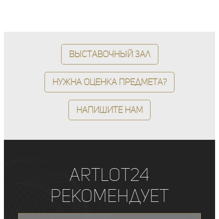
Выставочный зал
Нужна оценка предмета?
Напишите нам
ArtLot24
рекомендует