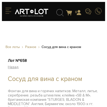
0
Все лоты
Разное
Сосуд для вина с краном
Лот №658
Назад
Сосуд для вина с краном
Фонтан для вина и горячих напитков. Металл, литье,
серебрение, резьба штихелем, клейма «SB & M»,
британиская компания "STURGES, BLADON &
MIDDLETON". Англия, Бирмингем, около 1900-х гг.