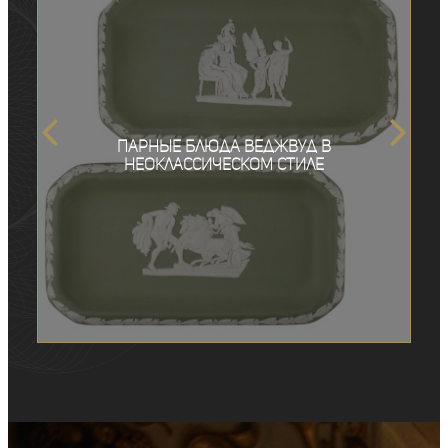
Парные блюда Веджвуд в
неоклассическом стиле