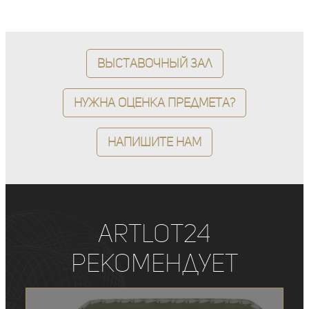
Выставочный зал
Нужна оценка предмета?
Напишите нам
ArtLot24
рекомендует