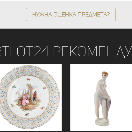
Нужна оценка предмета?
rtLot24 рекоменду