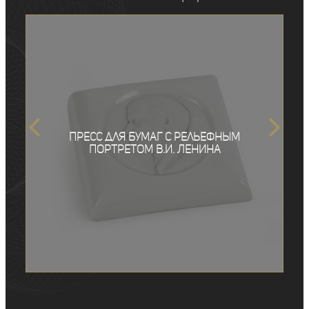
Пресс для бумаг с рельефным
портретом В.И. Ленина