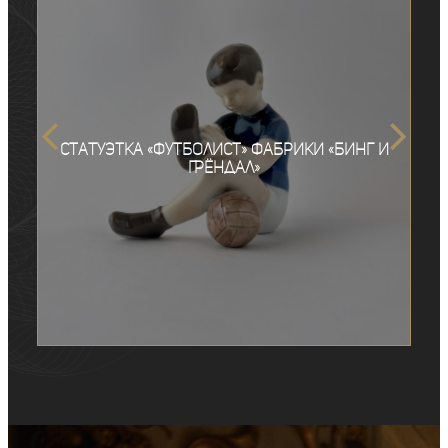
Статуэтка «Футболист» фабрики «Бинг и
Грёндал»