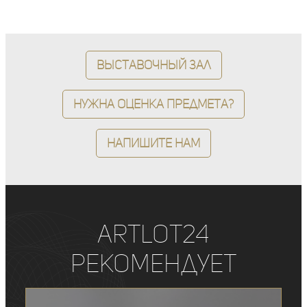
Выставочный зал
Нужна оценка предмета?
Напишите нам
ArtLot24
рекомендует