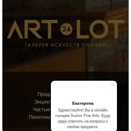
Продавцу
Покупателю
Энциклопедия
О галерее
Екатерина
Частые вопросы
Контакты
Здравствуйте! Вы в онлайн-
галерее Suslov Fine Arts. Буду
Политика конфиденциальности
рада ответить на вопросы о
любом предмете.