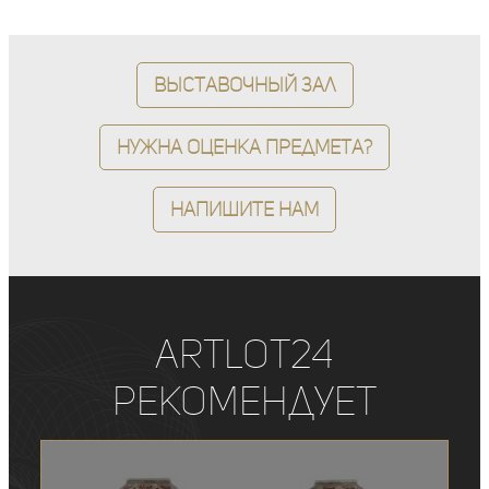
Выставочный зал
Нужна оценка предмета?
Напишите нам
ArtLot24
рекомендует