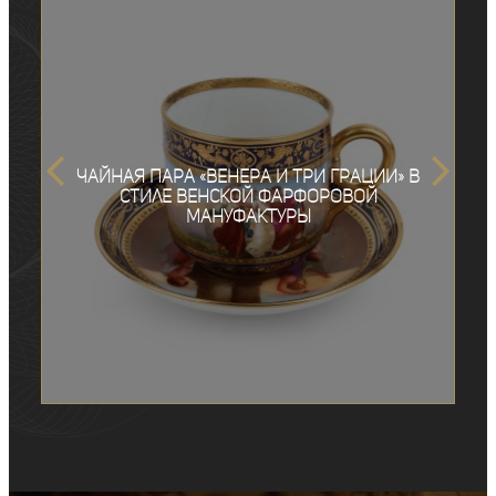
Чайная пара «Венера и три грации» в
стиле Венской фарфоровой
мануфактуры