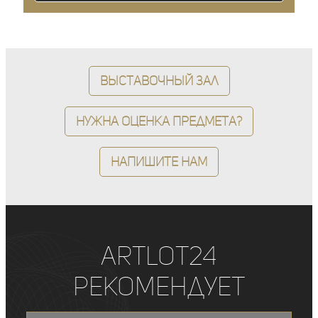
Выставочный зал
Нужна оценка предмета?
Напишите нам
ArtLot24
рекомендует