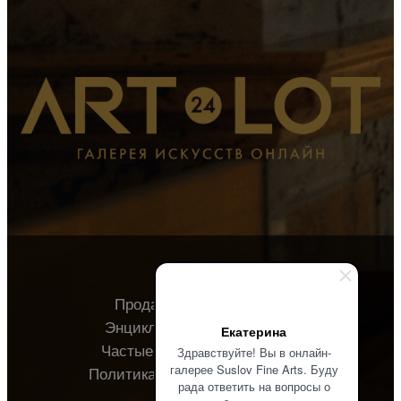
Продавцу
Покупателю
Энциклопедия
О галерее
Екатерина
Частые вопросы
Контакты
Здравствуйте! Вы в онлайн-
галерее Suslov Fine Arts. Буду
Политика конфиденциальности
рада ответить на вопросы о