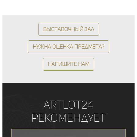
Выставочный зал
Нужна оценка предмета?
Напишите нам
ArtLot24
рекомендует