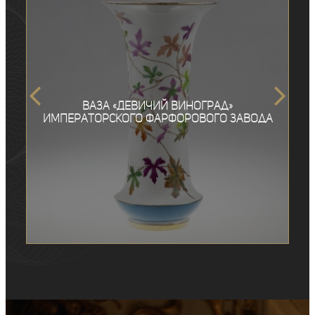
Ваза «Девичий виноград»
Императорского фарфорового завода