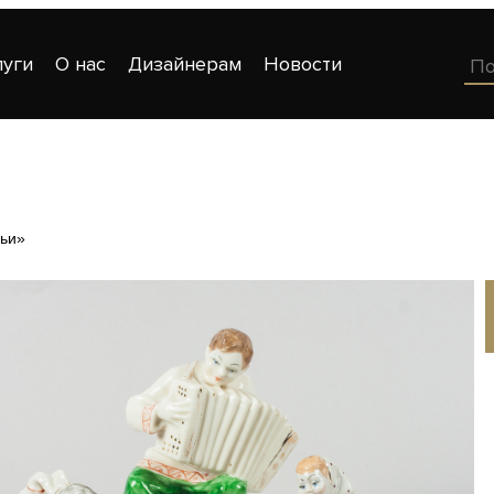
луги
О нас
Дизайнерам
Новости
ньи»