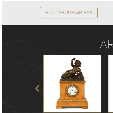
Выставочный зал
A