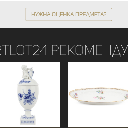
Нужна оценка предмета?
rtLot24 рекоменду