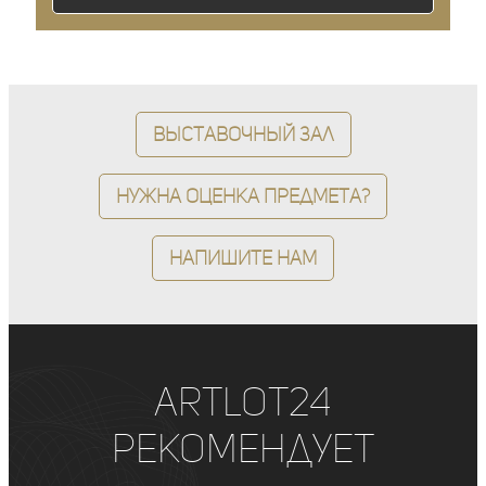
Выставочный зал
Нужна оценка предмета?
Напишите нам
ArtLot24
рекомендует