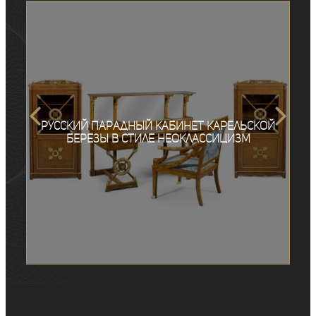
Русский парадный кабинет карельской
березы в стиле неоклассицизм