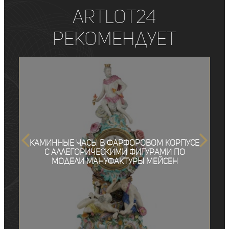
ArtLot24
рекомендует
Каминные часы в фарфоровом корпусе
с аллегорическими фигурами по
модели мануфактуры Мейсен