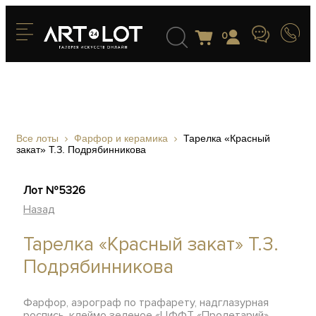
0
Все лоты
Фарфор и керамика
Тарелка «Красный
закат» Т.З. Подрябинникова
Лот №5326
Назад
Тарелка «Красный закат» Т.З.
Подрябинникова
Фарфор, аэрограф по трафарету, надглазурная
роспись, клеймо зеленое «ЦФФТ «Пролетарий»