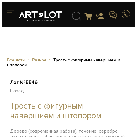
0
Все лоты
Разное
Трость с фигурным навершием и
штопором
Лот №5546
Назад
Трость с фигурным
навершием и штопором
Дерево (современная работа), точение, серебро,
литье, чеканка, фигурное навершие в виде мужской