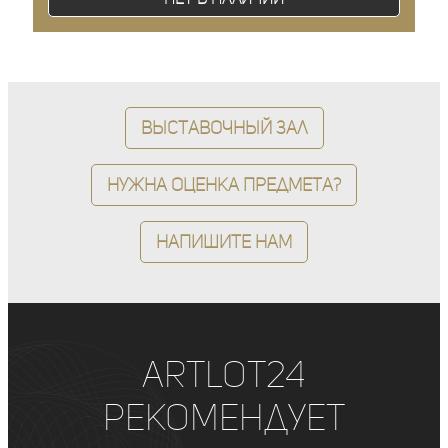
Выставочный зал
Нужна оценка предмета?
Напишите нам
ArtLot24
рекомендует