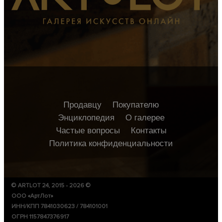
Продавцу
Покупателю
Энциклопедия
О галерее
Частые вопросы
Контакты
Политика конфиденциальности
© ARTLOT 24, 2015 - 2026 ©
ООО «АртЛот»
ИНН/КПП 7841030623 / 784101001
ОГРН 1157847376917