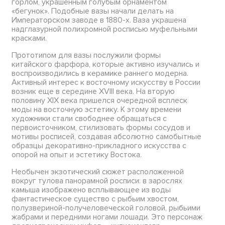
горлом, украшенным голубым орнаментом
«бегунок». Подобные вазы начали делать на
Императорском заводе в 1880-х. Ваза украшена
надглазурной полихромной росписью муфельными
красками.
Прототипом для вазы послужили формы
китайского фарфора, которые активно изучались и
воспроизводились в керамике раннего модерна.
Активный интерес к восточному искусству в России
возник еще в середине XVIII века. На вторую
половину XIX века пришелся очередной всплеск
моды на восточную эстетику. К этому времени
художники стали свободнее обращаться с
первоисточником, стилизовать формы сосудов и
мотивы росписей, создавая абсолютно самобытные
образцы декоративно-прикладного искусства с
опорой на опыт и эстетику Востока.
Необычен экзотический сюжет расположенной
вокруг тулова панорамной росписи: в зарослях
камыша изображено всплывающее из воды
фантастическое существо с рыбьим хвостом,
полузвериной-получеловеческой головой, рыбьими
жабрами и передними ногами лошади. Это персонаж