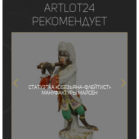
ArtLot24
рекомендует
Статуэтка «Обезьяна-флейтист»
мануфактуры Майсен