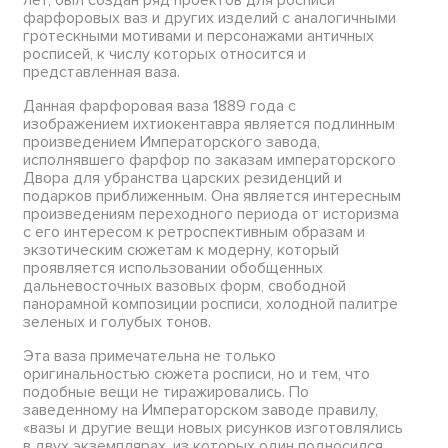
фарфоровых ваз и других изделий с аналогичными
гротескными мотивами и персонажами античных
росписей, к числу которых относится и
представленная ваза.
Данная фарфоровая ваза 1889 года с
изображением ихтиокентавра является подлинным
произведением Императорского завода,
исполнявшего фарфор по заказам императорского
Двора для убранства царских резиденций и
подарков приближенным. Она является интересным
произведениям переходного периода от историзма
с его интересом к ретроспективным образам и
экзотическим сюжетам к модерну, который
проявляется использовании обобщенных
дальневосточных вазовых форм, свободной
панорамной композиции росписи, холодной палитре
зеленых и голубых тонов.
Эта ваза примечательна не только
оригинальностью сюжета росписи, но и тем, что
подобные вещи не тиражировались. По
заведенному на Императорском заводе правилу,
«вазы и другие вещи новых рисунков изготовлялись
в двух экземплярах, из которых один подносился