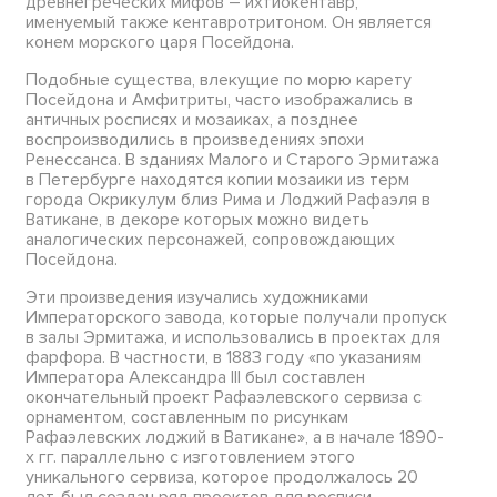
древнегреческих мифов – ихтиокентавр,
именуемый также кентавротритоном. Он является
конем морского царя Посейдона.
Подобные существа, влекущие по морю карету
Посейдона и Амфитриты, часто изображались в
античных росписях и мозаиках, а позднее
воспроизводились в произведениях эпохи
Ренессанса. В зданиях Малого и Старого Эрмитажа
в Петербурге находятся копии мозаики из терм
города Окрикулум близ Рима и Лоджий Рафаэля в
Ватикане, в декоре которых можно видеть
аналогических персонажей, сопровождающих
Посейдона.
Эти произведения изучались художниками
Императорского завода, которые получали пропуск
в залы Эрмитажа, и использовались в проектах для
фарфора. В частности, в 1883 году «по указаниям
Императора Александра III был составлен
окончательный проект Рафаэлевского сервиза с
орнаментом, составленным по рисункам
Рафаэлевских лоджий в Ватикане», а в начале 1890-
х гг. параллельно с изготовлением этого
уникального сервиза, которое продолжалось 20
лет, был создан ряд проектов для росписи