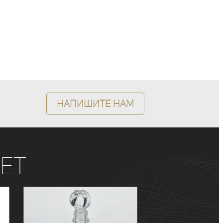
Напишите нам
ет