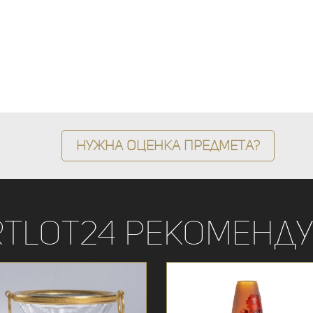
Нужна оценка предмета?
rtLot24 рекоменду