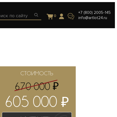
+7 (800) 2005-145
0
info@artlot24.ru
СТОИМОСТЬ
₽
670 000
₽
605 000