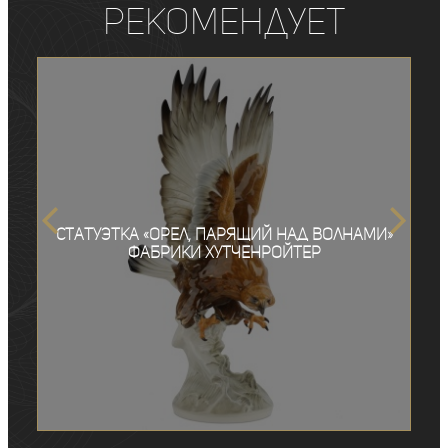
рекомендует
Статуэтка «Орел, парящий над волнами»
фабрики Хутченройтер