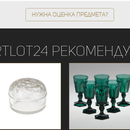
Нужна оценка предмета?
rtLot24 рекоменду