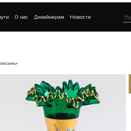
луги
О нас
Дизайнерам
Новости
 россыпь»