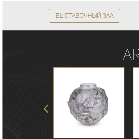
Выставочный зал
A