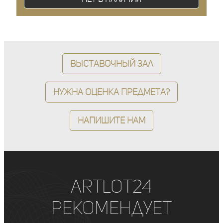
Выставочный зал
Нужна оценка предмета?
Напишите нам
ArtLot24
рекомендует