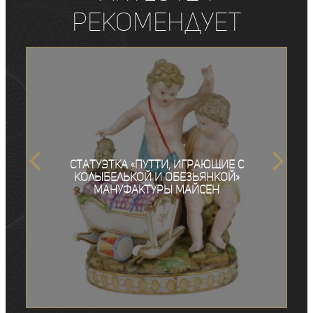
рекомендует
Статуэтка «Путти, играющие с
колыбелькой и обезьянкой»
мануфактуры Майсен