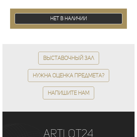
Нет в наличии
Выставочный зал
Нужна оценка предмета?
Напишите нам
ArtLot24