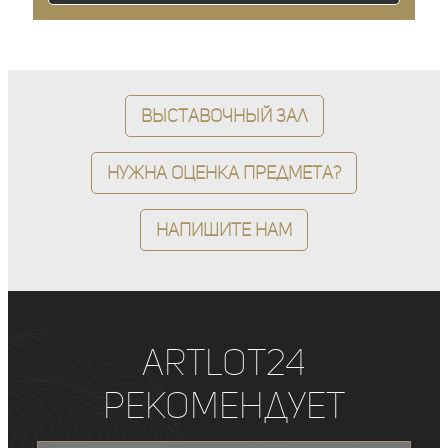
Выставочный зал
Нужна оценка предмета?
Напишите нам
ArtLot24
рекомендует