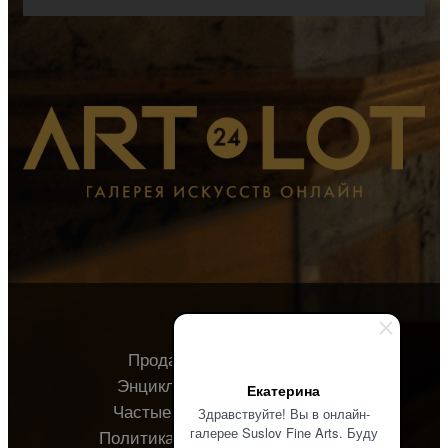
Продавцу
Покупателю
Энциклопедия
О галерее
Екатерина
Частые вопросы
Контакты
Здравствуйте! Вы в онлайн-
галерее Suslov Fine Arts. Буду
Политика конфиденциальности