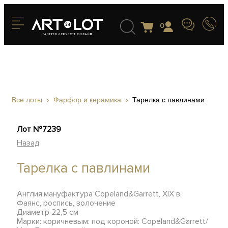
0
Все лоты
Фарфор и керамика
Тарелка с павлинами
Лот №7239
Назад
Тарелка с павлинами
Англия,мануфактура Copeland&Garrett, XIX в.
Фаянс, роспись, золочение
Диаметр 22,5 см
Марки: коричневым: под короной: Copeland&Garrett/