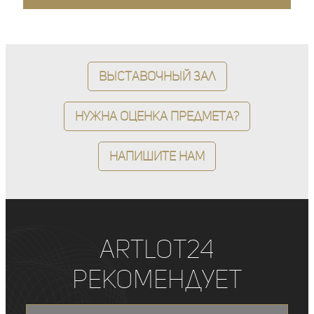
Выставочный зал
Нужна оценка предмета?
Напишите нам
ArtLot24
рекомендует