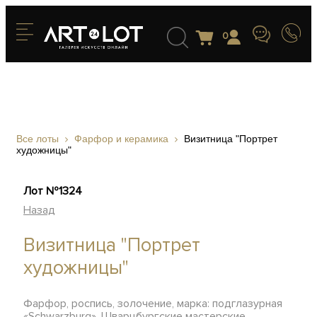
0
Все лоты
Фарфор и керамика
Визитница "Портрет
художницы"
Лот №1324
Назад
Визитница "Портрет
художницы"
Фарфор, роспись, золочение, марка: подглазурная
«Schwarzburg», Шварцбургские мастерские,