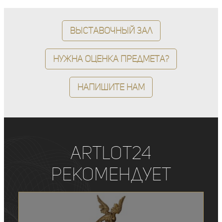
Выставочный зал
Нужна оценка предмета?
Напишите нам
ArtLot24
рекомендует