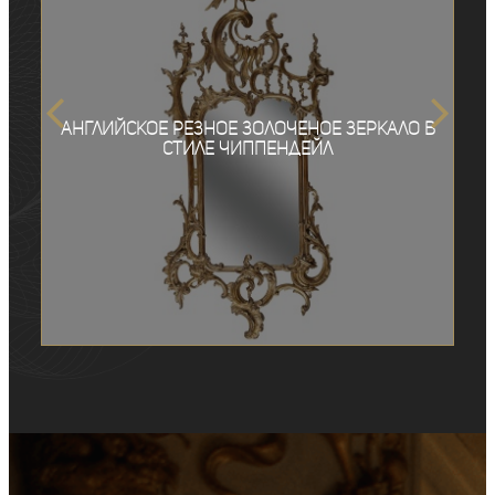
Английское резное золоченое зеркало в
стиле Чиппендейл