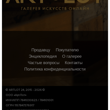
Продавцу
Покупателю
Энциклопедия
О галерее
Частые вопросы
Контакты
Политика конфиденциальности
© ARTLOT 24, 2015 - 2026 ©
ООО «АртЛот»
ИНН/КПП 7841030623 / 784101001
ОГРН 1157847376917