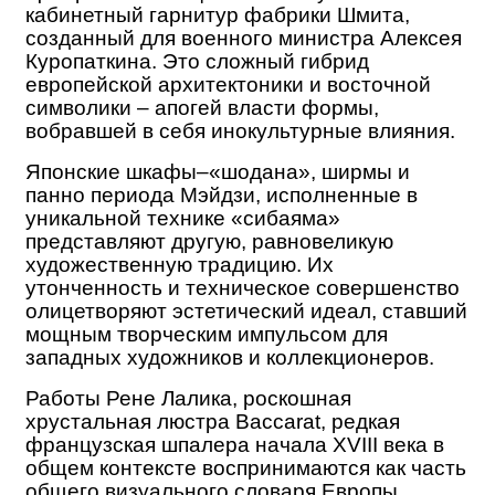
кабинетный гарнитур фабрики Шмита,
созданный для военного министра Алексея
Куропаткина.
Это сложный гибрид
европейской архитектоники и восточной
символики – апогей власти формы,
вобравшей в себя инокультурные влияния.
Японские шкафы–«шодана», ширмы и
панно периода Мэйдзи
, исполненные в
уникальной технике «сибаяма»
представляют другую, равновеликую
художественную традицию. Их
утонченность и техническое совершенство
олицетворяют эстетический идеал, ставший
мощным творческим импульсом для
западных художников и коллекционеров.
Работы Рене Лалика, роскошная
хрустальная люстра Baccarat, редкая
французская шпалера начала XVIII века
в
общем контексте воспринимаются как часть
общего визуального словаря Европы,