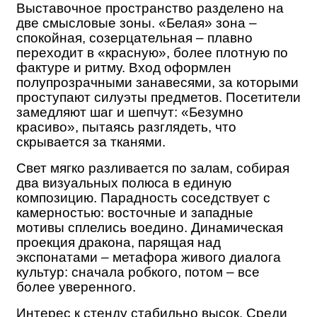
Выставочное пространство разделено на
две смысловые зоны. «Белая» зона –
спокойная, созерцательная – плавно
переходит в «красную», более плотную по
фактуре и ритму. Вход оформлен
полупрозрачными занавесями, за которыми
проступают силуэты предметов. Посетители
замедляют шаг и шепчут: «Безумно
красиво», пытаясь разглядеть, что
скрывается за тканями.
Свет мягко разливается по залам, собирая
два визуальных полюса в единую
композицию. Парадность соседствует с
камерностью: восточные и западные
мотивы сплелись воедино. Динамическая
проекция дракона, парящая над
экспонатами – метафора живого диалога
культур: сначала робкого, потом – все
более уверенного.
Интерес к стенду стабильно высок. Среди