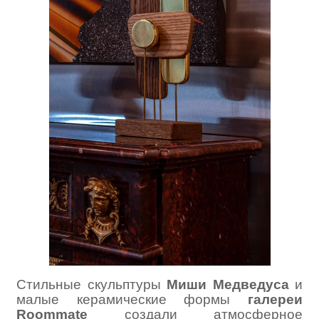
Стильные скульптуры
Миши Медведуса
и
малые керамические формы
галереи
Roommate
создали атмосферное