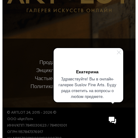
Продавцу
Покупателю
Энциклопедия
О галерее
Екатерина
Частые вопросы
Контакты
Здравствуйте! Вы в онлайн-
галерее Suslov Fine Arts. Буду
Политика конфиденциальности
рада ответить на вопросы о
любом предмете.
© ARTLOT 24, 2015 - 2026 ©
ООО «АртЛот»
ИНН/КПП 7841030623 / 784101001
ОГРН 1157847376917