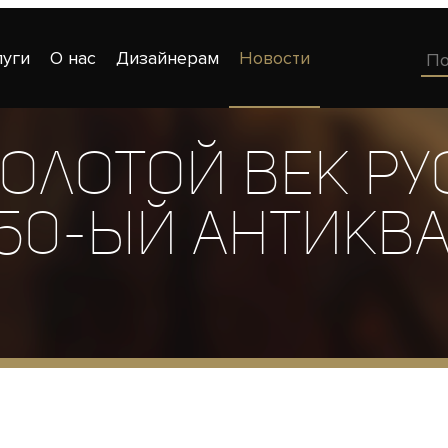
луги
О нас
Дизайнерам
Новости
Золотой век р
 50-ый Антикв