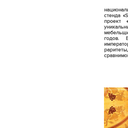
На юби
национал
стенда «
проект 
уникаль
мебельщи
годов. 
императо
раритеты
сравнимой