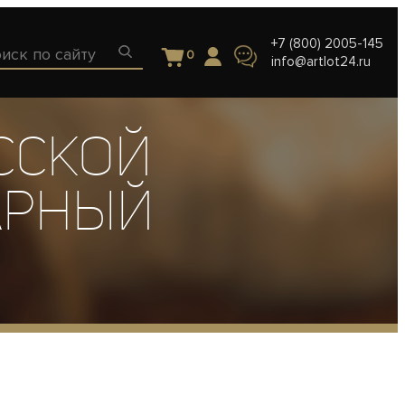
+7 (800) 2005-145
0
info@artlot24.ru
усской
арный