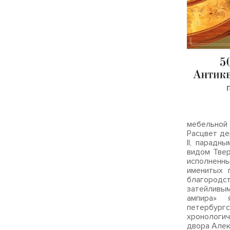
Экспозиц
мебельной 
Расцвет де
II, парадн
видом Твер
исполненн
именитых 
благородс
затейливым
ампира» 
петербург
хронологи
двора Алек