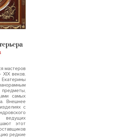
 мастеров
 XIX веков.
м Екатерины
 панорамным
е предметы,
цами самых
а. Внешнее
изделиях с
андровского
х ведущих
ршают этот
оставщиков
ицию редкие