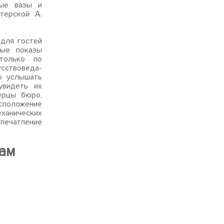
вые вазы и
терской А.
я гостей
тые показы
 только по
сствоведа-
о услышать
увидеть их
ерцы бюро,
сположение
анических
впечатление
там