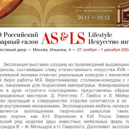
ия выставки создана из произведений выдающихся
школы, составивших славу отечественного искусства XVIII –
ревянной мозаики отмечен уникальным комодом с вензеле
ым бюро работы М.Я. Веретенникова, столиком-комодом с
и, заказанным для поднесения императрице. Фанерованны
ые в духе «строгого классицизма», представлены образ
придворных мастеров: Д. Рёнтгена, Г. Гамбса и Х. Мейер
тво пропорций и совершенство отделки сочетаются в их 
и внутренними механизмами. Экспонируемая мебель «алекс
является воплощением творческих замыслов таки
ских зодчих, как А.Н. Воронихин и К.И. Росси. Заве
ческий ряд изделия двух известных мебельных фирм, п
сандра III – Ф. Мельцера и Н. Свирского. Дополняют экспоз