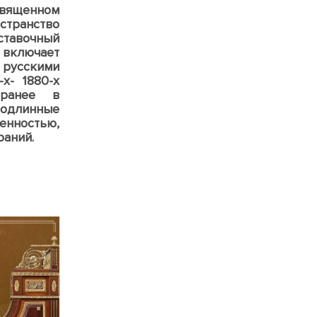
ященном
странство
ставочный
включает
русскими
х- 1880-х
 ранее в
подлинные
енностью,
раний.