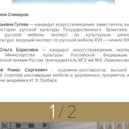
ем Спикеров:
ьевна Гусева
— кандидат искусствоведения, заместитель 
стории русской культуры Государственного Эрмитажа,
и русской мебели, эксперт по культурным ценн
льтуре, ведущий эксперт по русской мебели XVII — начала XX
Ольга Борисовна
— кандидат искусствоведения, эксп
и Министерства культуры Российской Федерации
енной премии России, преподаватель МГУ им. М.В. Ломоносов
ов Роман Сергеевич
- художник-реставратор высшей 
й отделом реставрации мебели и деревянных предметов и
ни академика И. Э. Грабаря.
1
/2