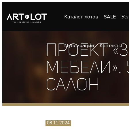
Каталог лотов
SALE
Ус
Проект «
Публикации
Контакты
мебели».
салон
08.11.2024