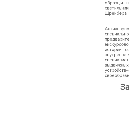
образцы п
светильни
Шрейбера.
В рамка
Антикварн
специальн
предварит
экскурсов
истории с
внутренне
специалис
выдвижны
устройств-
своеобразн
За