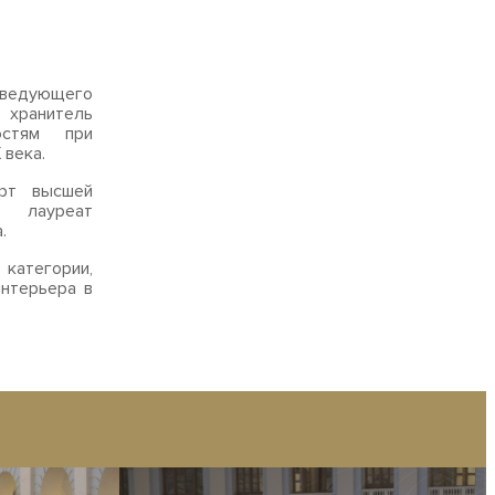
заведующего
 хранитель
остям при
 века.
ерт высшей
, лауреат
а.
категории,
нтерьера в