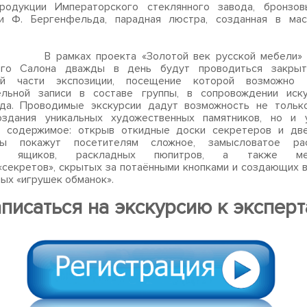
родукции Императорского стеклянного завода, бронзо
ки Ф. Бергенфельда, парадная люстра, созданная в мас
х проекта «Золотой век русской мебели» дл
ого Салона дважды в день будут проводиться закры
ой части экспозиции, посещение которой возможно
ельной записи в составе группы, в сопровождении иску
ода. Проводимые экскурсии дадут возможность не тольк
оздания уникальных художественных памятников, но и 
е содержимое: открыв откидные доски секретеров и дв
ты покажут посетителям сложное, замысловатое ра
х ящиков, раскладных пюпитров, а также мех
«секретов», скрытых за потаёнными кнопками и создающих 
ых «игрушек обманок».
писаться на экскурсию к экспер