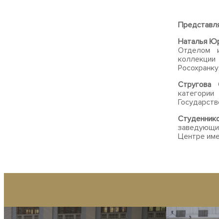
Представля
Наталья Юр
Отделом и
коллекци
Росохранку
Стругова 
категори
Государств
Студенник
заведующи
Центре име