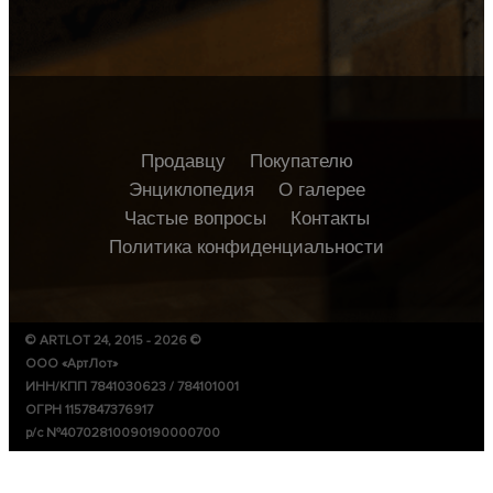
Продавцу
Покупателю
Энциклопедия
О галерее
Частые вопросы
Контакты
Политика конфиденциальности
© ARTLOT 24, 2015 - 2026 ©
ООО «АртЛот»
ИНН/КПП 7841030623 / 784101001
ОГРН 1157847376917
р/с №40702810090190000700