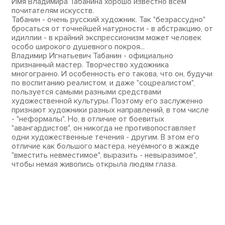
Имя Владимира Табанина хорошо известно всем
почитателям искусств.
Табанин - очень русский художник. Так "безрассудно"
бросаться от точнейшей натурности - в абстракцию, от
идиллии - в крайний экспрессионизм может человек
особо широкого душевного покроя...
Владимир Игнатьевич Табанин - официально
признанный мастер. Творчество художника
многогранно. И особенность его такова, что он, будучи
по воспитанию реалистом, и даже "соцреалистом",
пользуется самыми разными средствами
художественной культуры. Поэтому его заслуженно
признают художники разных направлений, в том числе
- "неформалы". Но, в отличие от боевитых
"авангардистов", он никогда не противопоставляет
одни художественные течения - другим. В этом его
отличие как большого мастера, неуёмного в жажде
"вместить невместимое", выразить - невыразимое",
чтобы немая живопись открыла людям глаза.