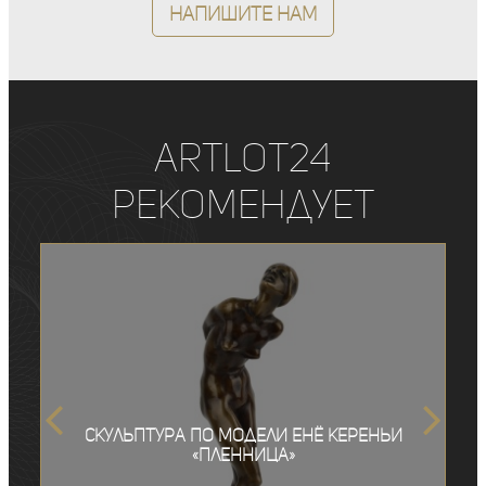
Напишите нам
ArtLot24
рекомендует
Скульптура по модели Енё Кереньи
«Пленница»