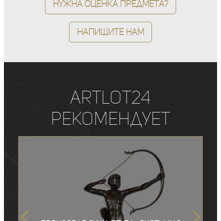
Нужна оценка предмета?
Напишите нам
ArtLot24
рекомендует