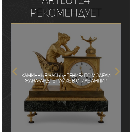
ArtLot24
рекомендует
Каминные часы «Чтение» по модели
Жана-Андре Райхе в стиле ампир