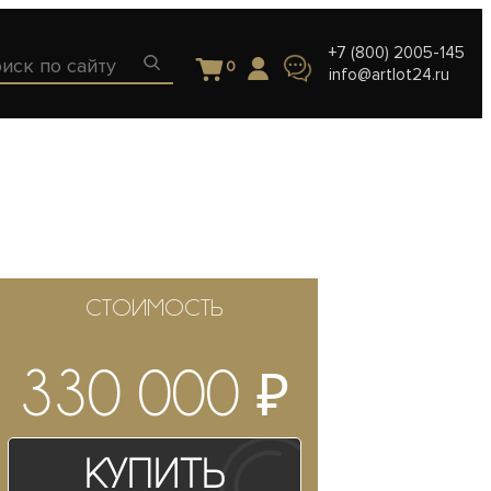
+7 (800) 2005-145
0
info@artlot24.ru
СТОИМОСТЬ
₽
330 000
Купить