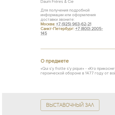
Daum Fréres & Cie
Для получения подробной
информации или оформления
доставки звоните:
Москва:
+7 (925) 963-62-21
Санкт-Петербург:
+7 (800) 2005-
145
О предмете
«Qui s'y frotte s'y pique» - «Кто прико
героической обороне в 1477 году от в
Выставочный зал