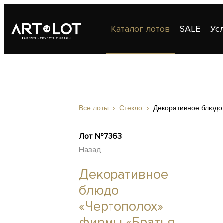
Каталог лотов
SALE
Ус
Публикации
Контакты
Все лоты
Стекло
Декоративное блюдо
Лот №7363
Назад
Декоративное
блюдо
«Чертополох»
фирмы «Братья