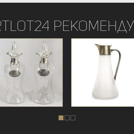
rtLot24 рекоменду