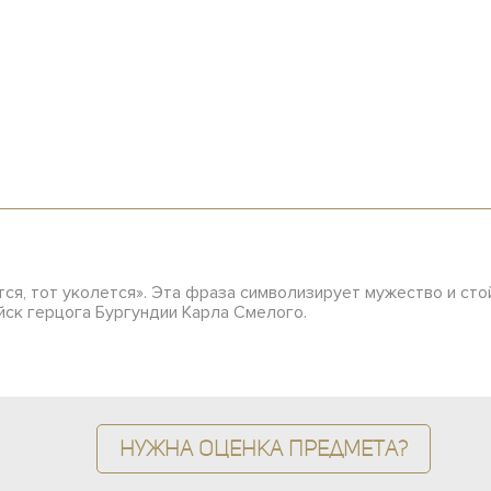
снется, тот уколется». Эта фраза символизирует мужество и ст
ойск герцога Бургундии Карла Смелого.
Нужна оценка предмета?