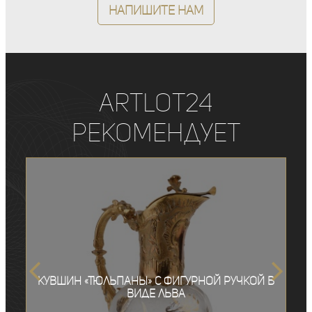
Напишите нам
ArtLot24
рекомендует
Кувшин «Тюльпаны» с фигурной ручкой в
виде льва