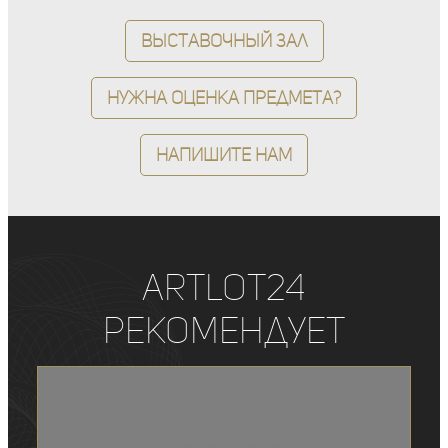
Выставочный зал
Нужна оценка предмета?
Напишите нам
ArtLot24
рекомендует