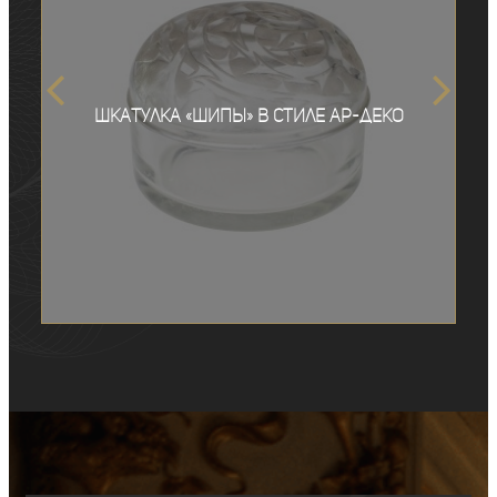
Шкатулка «Шипы» в стиле ар-деко