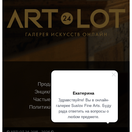
Продавцу
Покупателю
Энциклопедия
О галерее
Екатерина
Частые вопросы
Контакты
Здравствуйте! Вы в онлайн-
галерее Suslov Fine Arts. Буду
Политика конфиденциальности
рада ответить на вопросы о
любом предмете.