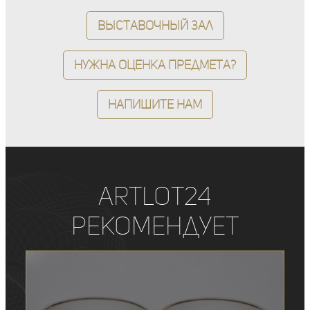
Выставочный зал
Нужна оценка предмета?
Напишите нам
ArtLot24
рекомендует