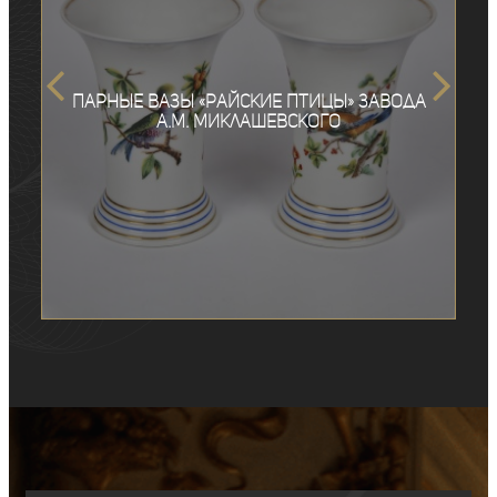
Парные вазы «Райские птицы» завода
А.М. Миклашевского