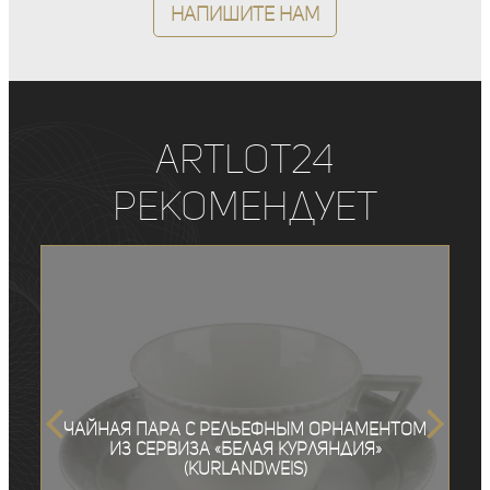
Напишите нам
ArtLot24
рекомендует
Чайная пара с рельефным орнаментом
из сервиза «Белая Курляндия»
(Kurlandweis)