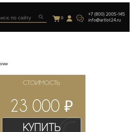
+7 (800) 2005-145
0
info@artlot24.ru
огии
СТОИМОСТЬ
₽
23 000
Купить