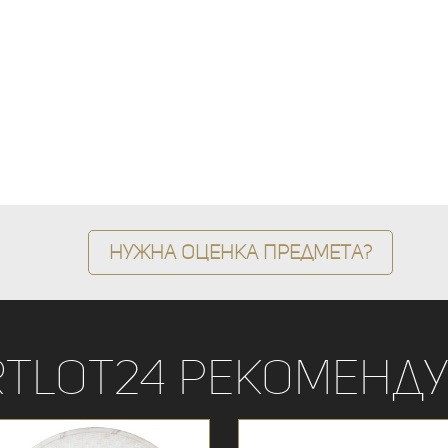
Нужна оценка предмета?
rtLot24 рекоменду