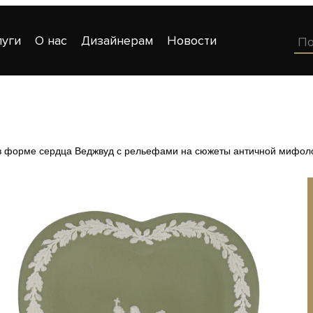
луги
О нас
Дизайнерам
Новости
в форме сердца Веджвуд с рельефами на сюжеты античной мифол