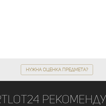
Нужна оценка предмета?
rtLot24 рекоменду