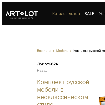
Каталог лотов
SALE
Ус
Публикации
Контакты
Все лоты
Мебель
Комплект русской м
Лот №6624
Назад
Комплект русской
мебели в
неоклассическом
стиле