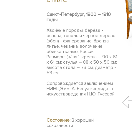
Санкт-Петербург, 1900 – 1910
годы
Хвойные породы, берёза -
основа, тополь и чёрное дерево
(эбен) - фанерование; бронза,
литье, чеканка, золочение,
обивка тканью; Россия.
Размеры (в/ш/г): кресла – 90 х 61
х 61 см; стулья – 88 х 50 х 50 см;
высота стола – 73 см; диаметр -
53 см.
Сопровождается заключением
НИНЦЭ им. А. Бенуа кандидата
искусствоведения Н.Ю. Гусевой.
Состояние:
В хорошей
сохранности