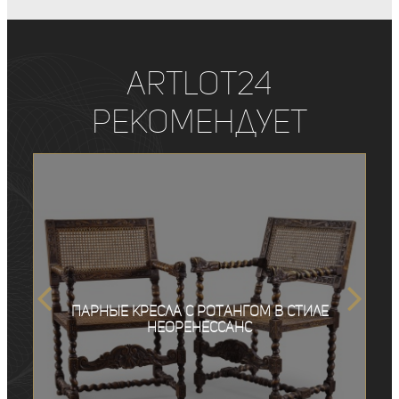
ArtLot24
рекомендует
Парные кресла с ротангом в стиле
неоренессанс