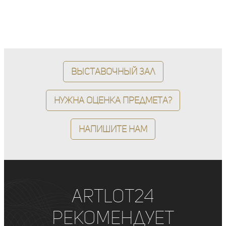
Выставочный зал
Нужна оценка предмета?
Напишите нам
ArtLot24
рекомендует