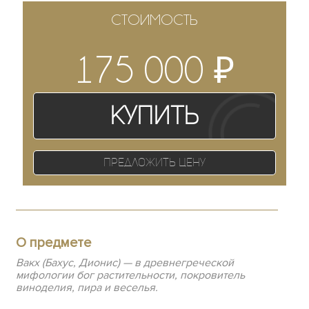
СТОИМОСТЬ
₽
175 000
Купить
Предложить цену
О предмете
Вакх (Бахус, Дионис) — в древнегреческой
мифологии бог растительности, покровитель
виноделия, пира и веселья.