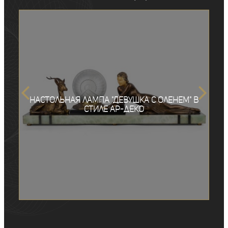
Настольная лампа "Девушка с оленем" в
стиле ар-деко