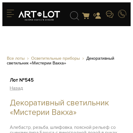
0
Все лоты
Осветительные приборы
Декоративный
светильник «Мистерии Вакха»
Лот №545
Назад
Декоративный светильник
«Мистерии Вакха»
Алебастр, резьба, шлифовка, поясной рельеф со
сценами пира Бахуса с виноградной лозой в руках,