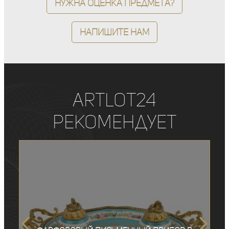
Нужна оценка предмета?
Напишите нам
ArtLot24
рекомендует