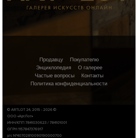
Продавцу
Покупателю
Энциклопедия
О галерее
Частые вопросы
Контакты
Политика конфиденциальности
© ARTLOT 24, 2015 - 2026 ©
ООО «АртЛот»
ИНН/КПП 7841030623 / 784101001
ОГРН 1157847376917
р/с №40702810090190000700