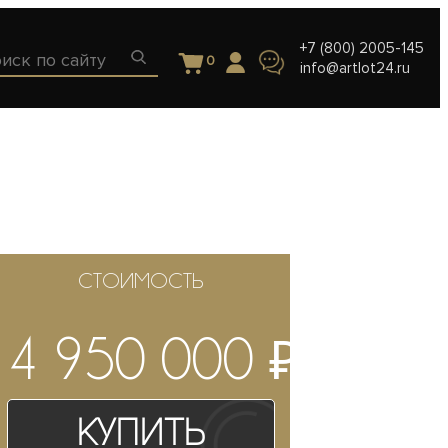
+7 (800) 2005-145
0
info@artlot24.ru
СТОИМОСТЬ
₽
4 950 000
Купить