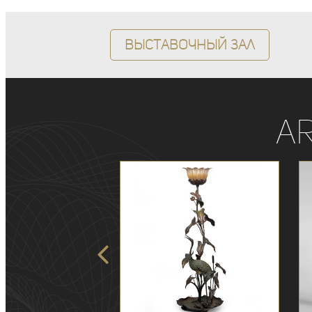
Выставочный зал
A