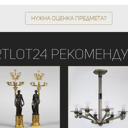
Нужна оценка предмета?
rtLot24 рекоменду