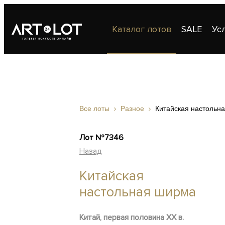
Каталог лотов
SALE
Ус
Публикации
Контакты
Все лоты
Разное
Китайская настольн
Лот №7346
Назад
Китайская
настольная ширма
Китай, первая половина XX в.