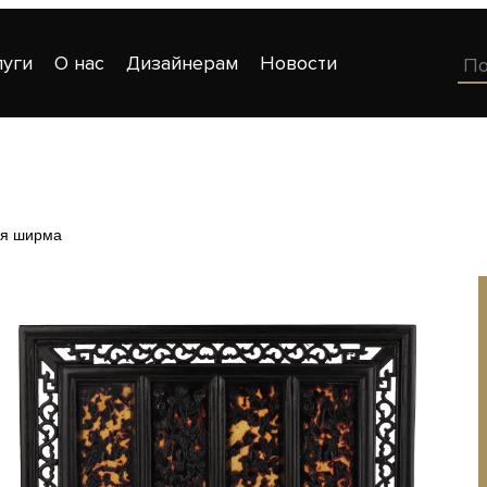
луги
О нас
Дизайнерам
Новости
ая ширма