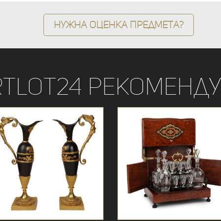
Нужна оценка предмета?
rtLot24 рекоменду