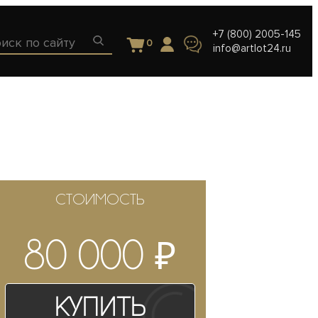
+7 (800) 2005-145
0
info@artlot24.ru
СТОИМОСТЬ
₽
80 000
Купить