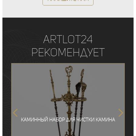
ArtLot24
рекомендует
Каминный набор для чистки камина