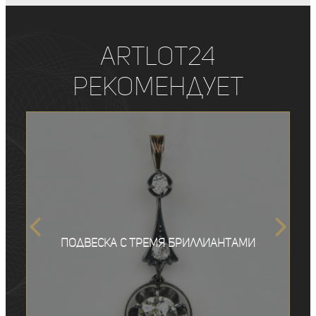
ArtLot24
рекомендует
Подвеска с тремя бриллиантами