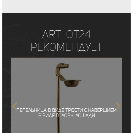
ArtLot24
рекомендует
Пепельница в виде трости с навершием
в виде головы лошади